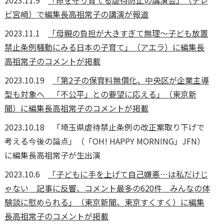
2023.11.9
「命を守り育てる虐待防止の講演会」（テレ
ビ宮崎）で編集長高祖常子の講演が報道
2023.11.1
「母親の負担が大きすぎて無理～子ども放置
禁止条例騒動にみる日本の子育て」（アエラ）に編集長
高祖常子のコメントが掲載
2023.10.19
「第2子の保育料無償化、中央区が企業主導
型も対象へ 「不公平」との要望に応える」（東京新
聞）に編集長高祖常子のコメントが掲載
2023.10.18 「埼玉県虐待禁止条例の改正案取り下げで
考える今後の論点」（「OH! HAPPY MORNING」JFN）
に編集長高祖常子が生出演
2023.10.6
「子どもに手を上げて自己嫌悪…は私だけじ
ゃない 記事に反響、コメント最多の620件 みんなの体
験談に慰められる」（東京新聞、東京すくすく）に編集
長高祖常子のコメントが掲載