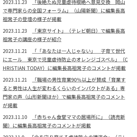
2023.11.23
「後絶たぬ児童虐待根絶へ意見交換 岡山
で専門家らの全国フォーラム」（山陽新聞）に編集長高
祖常子の登壇の様子が掲載
2023.11.23
「東京サイト」（テレビ朝日）で編集長高
祖常子の講座の様子が紹介
2023.11.21
「「あなたは一人じゃない」 子育て世代
にエール 東京で児童虐待防止のオレンジゴスペル」（C
HRISTIAN TODAY）に編集長高祖常子のコメントが掲載
2023.11.21
「職場の男性育業90％以上が賛成「育業す
ると男性は人生が変わるくらいのインパクトがある」専
門家の声（山形新聞ほか）で編集長高祖常子のコメント
が掲載
2023.11.10
「赤ちゃん食堂ママの居場所に」（読売新
聞）に編集長高祖常子のコメントが掲載