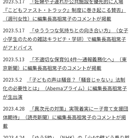
2023.5.17
「妊婦や子連れが公共施設を優先的に入場
『こどもファスト・トラック』制度に巻き起こる賛否」
（週刊女性）に編集長高祖常子のコメントが掲載
2023.5.17
「ゆううつな気持ちとの向き合い方」（女子
小学生のための雑誌キラピチ・学研）で編集長高祖常子
がアドバイス
2023.5.13
「不適切な保育914件～通報義務化へ」（東
京新聞）に編集長高祖常子のコメントが掲載
2023.5.2
「子どもの声は騒音？「騒音じゃない」法制
化の必要性とは」（Abemaプライム）に編集長高祖常子
が生出演
2023.4.28
「異次元の対策」実現着実にー子育て支援団
体期待」（読売新聞）に編集長高祖常子のコメントが掲
載
2023.4.24
「ゆう5時」（NHK）の「小4の壁どう乗り越