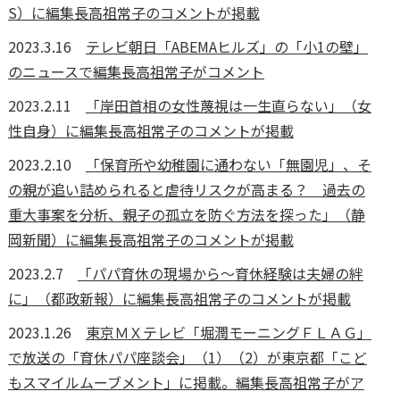
S）に編集長高祖常子のコメントが掲載
2023.3.16
テレビ朝日「ABEMAヒルズ」の「小1の壁」
のニュースで編集長高祖常子がコメント
2023.2.11
「岸田首相の女性蔑視は一生直らない」（女
性自身）に編集長高祖常子のコメントが掲載
2023.2.10
「保育所や幼稚園に通わない「無園児」、そ
の親が追い詰められると虐待リスクが高まる？ 過去の
重大事案を分析、親子の孤立を防ぐ方法を探った」（静
岡新聞）に編集長高祖常子のコメントが掲載
2023.2.7
「パパ育休の現場から～育休経験は夫婦の絆
に」（都政新報）に編集長高祖常子のコメントが掲載
2023.1.26
東京ＭＸテレビ「堀潤モーニングＦＬＡＧ」
で放送の「育休パパ座談会」（1）（2）が東京都「こど
もスマイルムーブメント」に掲載。編集長高祖常子がア