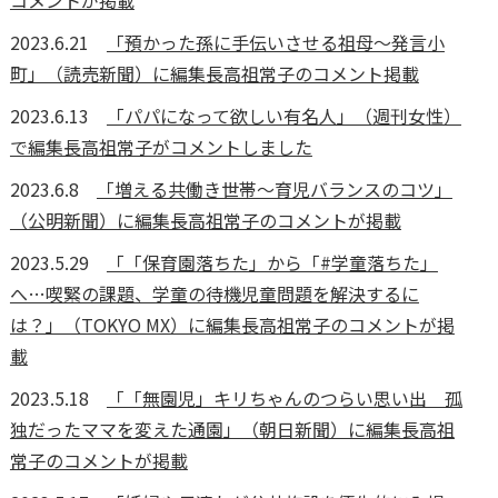
コメントが掲載
2023.6.21
「預かった孫に手伝いさせる祖母～発言小
町」（読売新聞）に編集長高祖常子のコメント掲載
2023.6.13
「パパになって欲しい有名人」（週刊女性）
で編集長高祖常子がコメントしました
2023.6.8
「増える共働き世帯～育児バランスのコツ」
（公明新聞）に編集長高祖常子のコメントが掲載
2023.5.29
「「保育園落ちた」から「#学童落ちた」
へ…喫緊の課題、学童の待機児童問題を解決するに
は？」（TOKYO MX）に編集長高祖常子のコメントが掲
載
2023.5.18
「「無園児」キリちゃんのつらい思い出 孤
独だったママを変えた通園」（朝日新聞）に編集長高祖
常子のコメントが掲載