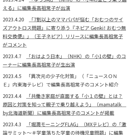
える」に編集長高祖常子が出演
2023.4.20
「7割以上のママパパが悩む「おむつのサイ
ズアウトロス問題」に寄り添う『ネピア Genki! おむつ無
料交換便』」（王子ネピア）リリースに編集長高祖常子
がコメント
2023.4.7
「おはよう日本」（NHK）の「小1の壁」のコ
ーナーに編集長高祖常子が生出演
2023.4.5 「異次元の少子化対策」（「ニュースＯＮ
Ｅ」内東海テレビ）で編集長高祖常子のコメント紹介
2023.4.4
「共働き家庭が直面する「小１の壁」とは？
原因と対策を知って親子で乗り越えよう」（mamatalk
by北海道新聞）に編集長高祖常子のコメントが掲載
2023.4.3
「堀潤モーニングFLAG」（MXテレビ）の「激
論サミット～＃学童落ちた学童の待機児童問題」に編集