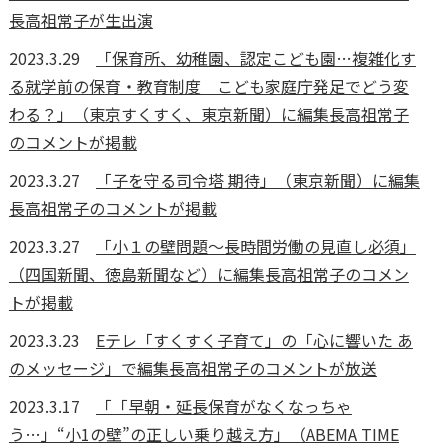
長高祖常子が生出演
2023.3.29
「保育所、幼稚園、認定こども園…複雑化す
る就学前の保育・教育制度 こども家庭庁発足でどう変
わる？」（東京すくすく、東京新聞）に編集長高祖常子
のコメントが掲載
2023.3.27
「子を守る司令塔 期待」（東京新聞）に編集
長高祖常子のコメントが掲載
2023.3.27
「小１の壁問題～長時間労働の見直し必須」
（四国新聞、徳島新聞など）に編集長高祖常子のコメン
トが掲載
2023.3.23
Eテレ「すくすく子育て」の「心に響いた あ
のメッセージ」で編集長高祖常子のコメントが放送
2023.3.17
「「早朝・延長保育がなくなっちゃ
う…」“小1の壁”の正しい乗り越え方」（ABEMA TIME