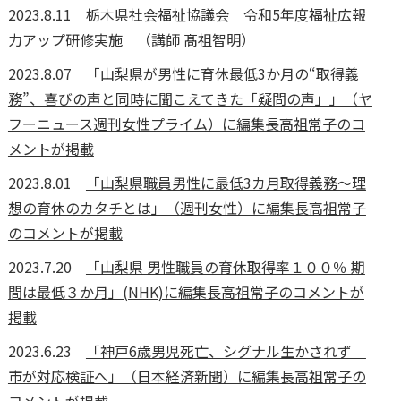
2023.8.11 栃木県社会福祉協議会 令和5年度福祉広報
力アップ研修実施 （講師 髙祖智明）
2023.8.07
「山梨県が男性に育休最低3か月の“取得義
務”、喜びの声と同時に聞こえてきた「疑問の声」」（ヤ
フーニュース週刊女性プライム）に編集長高祖常子のコ
メントが掲載
2023.8.01
「山梨県職員男性に最低3カ月取得義務～理
想の育休のカタチとは」（週刊女性）に編集長高祖常子
のコメントが掲載
2023.7.20
「山梨県 男性職員の育休取得率１００％ 期
間は最低３か月」(NHK)に編集長高祖常子のコメントが
掲載
2023.6.23
「神戸6歳男児死亡、シグナル生かされず
市が対応検証へ」（日本経済新聞）に編集長高祖常子の