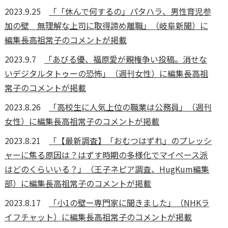
2023.9.25
「「休んで何するの」パタハラ、男性育児参
加の壁 無理解な上司に取得諦め離職」（岐阜新聞）に
編集長高祖常子のコメントが掲載
2023.9.7
「あびる優、福原愛が親権争い投稿。消せな
いデジタルタトゥーの恐怖」（週刊女性）に編集長高祖
常子のコメントが掲載
2023.8.26
「高校生に人気上位の職業は公務員」（週刊
女性）に編集長高祖常子のコメントが掲載
2023.8.21
「【最新調査】「おむつはずれ」のプレッシ
ャーに焦る原因は？はずす時期の多様化でマイペース派
はどのくらいいる？」（王子ネピア調査、HugKum編集
部）に編集長高祖常子のコメントが掲載
2023.8.17
「小1の壁ー専門家に聞きました」（NHKラ
イフチャット）に編集長高祖常子のコメントが掲載