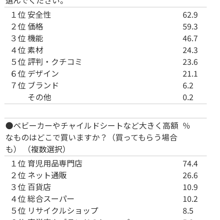
選んでください。
１位
安全性
62.9
２位
価格
59.3
３位
機能
46.7
４位
素材
24.3
５位
評判・クチコミ
23.6
６位
デザイン
21.1
７位
ブランド
6.2
その他
0.2
●ベビーカーやチャイルドシートなど大きく高額
％
なものはどこで買いますか？（買ってもらう場合
も） （複数選択）
１位
育児用品専門店
74.4
２位
ネット通販
26.6
３位
百貨店
10.9
４位
総合スーパー
10.2
５位
リサイクルショップ
8.5