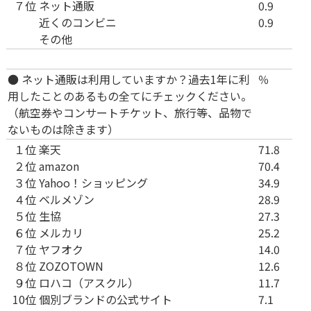
７位
ネット通販
0.9
近くのコンビニ
0.9
その他
● ネット通販は利用していますか？過去1年に利
％
用したことのあるもの全てにチェックください。
（航空券やコンサートチケット、旅行等、品物で
ないものは除きます）
１位
楽天
71.8
２位
amazon
70.4
３位
Yahoo！ショッピング
34.9
４位
ベルメゾン
28.9
５位
生協
27.3
６位
メルカリ
25.2
７位
ヤフオク
14.0
８位
ZOZOTOWN
12.6
９位
ロハコ（アスクル）
11.7
10位
個別ブランドの公式サイト
7.1