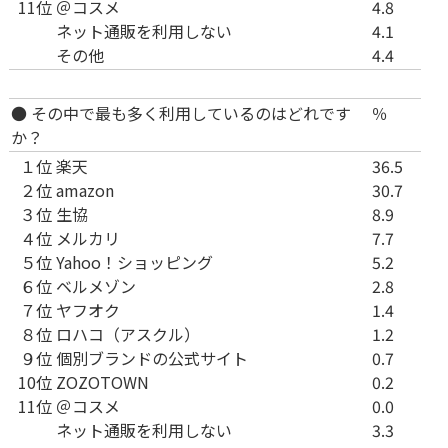
11位
＠コスメ
4.8
ネット通販を利用しない
4.1
その他
4.4
● その中で最も多く利用しているのはどれです
％
か？
１位
楽天
36.5
２位
amazon
30.7
３位
生協
8.9
４位
メルカリ
7.7
５位
Yahoo！ショッピング
5.2
６位
ベルメゾン
2.8
７位
ヤフオク
1.4
８位
ロハコ（アスクル）
1.2
９位
個別ブランドの公式サイト
0.7
10位
ZOZOTOWN
0.2
11位
＠コスメ
0.0
ネット通販を利用しない
3.3