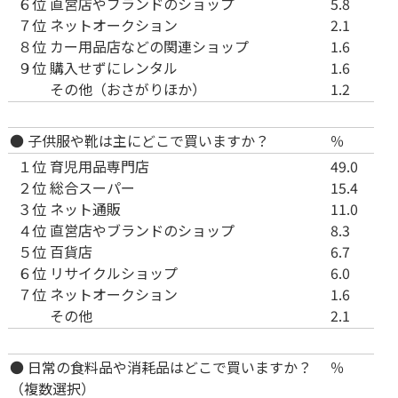
６位
直営店やブランドのショップ
5.8
７位
ネットオークション
2.1
８位
カー用品店などの関連ショップ
1.6
９位
購入せずにレンタル
1.6
その他（おさがりほか）
1.2
● 子供服や靴は主にどこで買いますか？
％
１位
育児用品専門店
49.0
２位
総合スーパー
15.4
３位
ネット通販
11.0
４位
直営店やブランドのショップ
8.3
５位
百貨店
6.7
６位
リサイクルショップ
6.0
７位
ネットオークション
1.6
その他
2.1
● 日常の食料品や消耗品はどこで買いますか？
％
（複数選択）