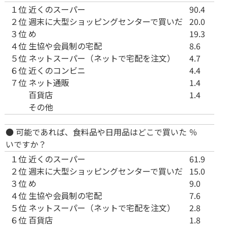
１位
近くのスーパー
90.4
２位
週末に大型ショッピングセンターで買いだ
20.0
３位
め
19.3
４位
生協や会員制の宅配
8.6
５位
ネットスーパー（ネットで宅配を注文）
4.7
６位
近くのコンビニ
4.4
７位
ネット通販
1.4
百貨店
1.4
その他
● 可能であれば、食料品や日用品はどこで買いた
％
いですか？
１位
近くのスーパー
61.9
２位
週末に大型ショッピングセンターで買いだ
15.0
３位
め
9.0
４位
生協や会員制の宅配
7.6
５位
ネットスーパー（ネットで宅配を注文）
2.8
６位
百貨店
1.8